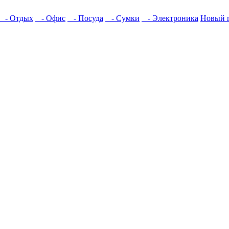
- Отдых
- Офис
- Посуда
- Сумки
- Электроника
Новый г