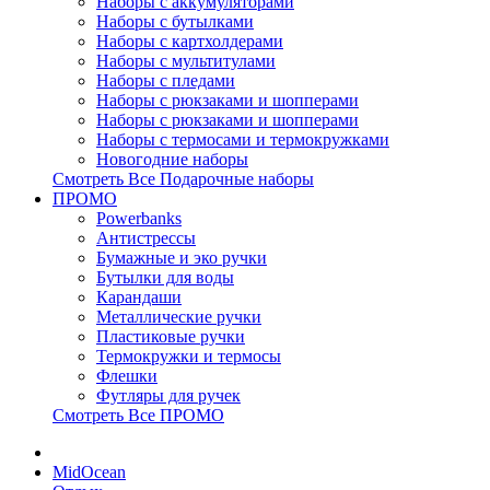
Наборы с аккумуляторами
Наборы с бутылками
Наборы с картхолдерами
Наборы с мультитулами
Наборы с пледами
Наборы с рюкзаками и шопперами
Наборы с рюкзаками и шопперами
Наборы с термосами и термокружками
Новогодние наборы
Смотреть Все Подарочные наборы
ПРОМО
Powerbanks
Антистрессы
Бумажные и эко ручки
Бутылки для воды
Карандаши
Металлические ручки
Пластиковые ручки
Термокружки и термосы
Флешки
Футляры для ручек
Смотреть Все ПРОМО
MidOcean