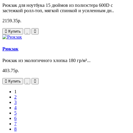
Рюкзак для ноутбука 15 дюймов из полиэстера 600D с
застежкой ролл-топ, мягкой спинкой и усиленным дн..
2159.35р.
Купить
Рюкзак
Рюкзак из экологичного хлопка 180 гр/м²...
403.75р.
Купить
1
2
3
4
5
6
7
8