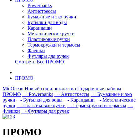
Powerbanks
Антистрессы
Бумажные и эко ручки
Бутылки для воды
Карандаши
Металлические ручки
Пластиковые ручки
Термокружки и термосы
Флешки
Футляры для ручек
Смотреть Все ПРОМО
ПРОМО
MidOcean
Новый год и рождество
Подарочные наборы
ПРОМО
- Powerbanks
- Антистрессы
- Бумажные и эко
ручки
- Бутылки для воды
- Карандаши
- Металлические
ручки
- Пластиковые ручки
- Термокружки и термосы
-
Флешки
- Футляры для ручек
ПРОМО