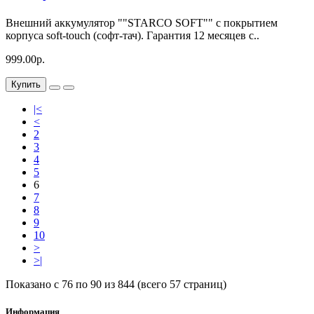
Внешний аккумулятор ""STARCO SOFT"" с покрытием
корпуса soft-touch (софт-тач). Гарантия 12 месяцев с..
999.00р.
Купить
|<
<
2
3
4
5
6
7
8
9
10
>
>|
Показано с 76 по 90 из 844 (всего 57 страниц)
Информация