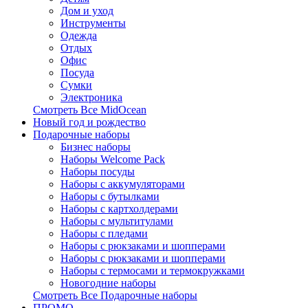
Дом и уход
Инструменты
Одежда
Отдых
Офис
Посуда
Сумки
Электроника
Смотреть Все MidOcean
Новый год и рождество
Подарочные наборы
Бизнес наборы
Наборы Welcome Pack
Наборы посуды
Наборы с аккумуляторами
Наборы с бутылками
Наборы с картхолдерами
Наборы с мультитулами
Наборы с пледами
Наборы с рюкзаками и шопперами
Наборы с рюкзаками и шопперами
Наборы с термосами и термокружками
Новогодние наборы
Смотреть Все Подарочные наборы
ПРОМО