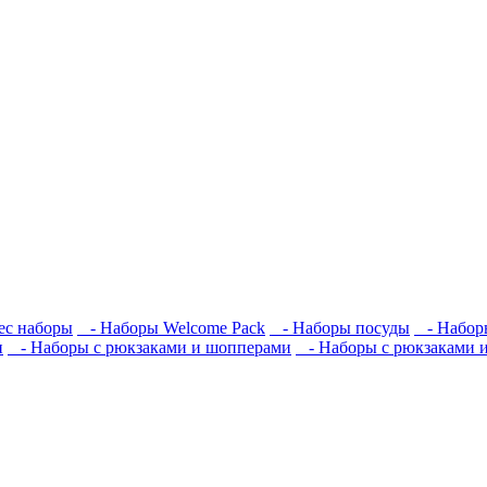
ес наборы
- Наборы Welcome Pack
- Наборы посуды
- Наборы
и
- Наборы с рюкзаками и шопперами
- Наборы с рюкзаками 