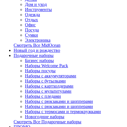
Дом и уход
Инструменты
Одежда
Отдых
Офис
Посуда
Сумки
Электроника
Смотреть Все MidOcean
Новый год и рождество
Подарочные наборы
Бизнес наборы
Наборы Welcome Pack
Наборы посуды
Наборы с аккумуляторами
Наборы с бутылками
Наборы с картхолдерами
Наборы с мультитулами
Наборы с пледами
Наборы с рюкзаками и шопперами
Наборы с рюкзаками и шопперами
Наборы с термосами и термокружками
Новогодние наборы
Смотреть Все Подарочные наборы
ПРОМО