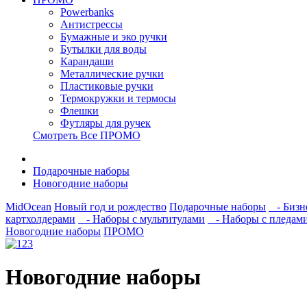
Powerbanks
Антистрессы
Бумажные и эко ручки
Бутылки для воды
Карандаши
Металлические ручки
Пластиковые ручки
Термокружки и термосы
Флешки
Футляры для ручек
Смотреть Все ПРОМО
Подарочные наборы
Новогодние наборы
MidOcean
Новый год и рождество
Подарочные наборы
- Бизн
картхолдерами
- Наборы с мультитулами
- Наборы с пледам
Новогодние наборы
ПРОМО
Новогодние наборы