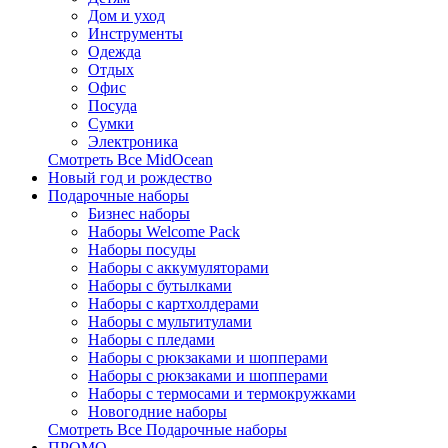
Дом и уход
Инструменты
Одежда
Отдых
Офис
Посуда
Сумки
Электроника
Смотреть Все MidOcean
Новый год и рождество
Подарочные наборы
Бизнес наборы
Наборы Welcome Pack
Наборы посуды
Наборы с аккумуляторами
Наборы с бутылками
Наборы с картхолдерами
Наборы с мультитулами
Наборы с пледами
Наборы с рюкзаками и шопперами
Наборы с рюкзаками и шопперами
Наборы с термосами и термокружками
Новогодние наборы
Смотреть Все Подарочные наборы
ПРОМО